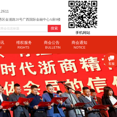
12611
秀区金浦路20号广西国际金融中心A座9楼
搜索
资讯
维权服务
商会公告
商会通知
CY
RIGHTS
B
ULLETIN
NOTICE
客服