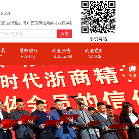
12611
秀区金浦路20号广西国际金融中心A座9楼
搜索
资讯
维权服务
商会公告
商会通知
CY
RIGHTS
B
ULLETIN
NOTICE
客服