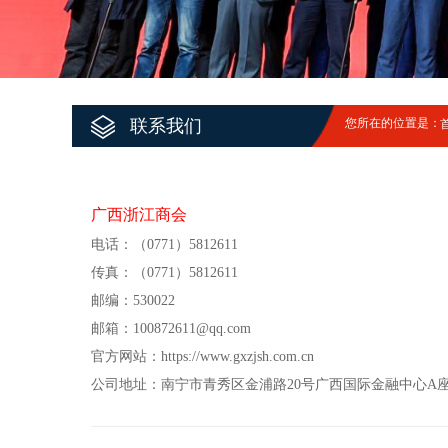
联系我们
您所在的位置是：
广西浙江商会
电话：
（0771）5812611
传真：
（0771）5812611
邮编：
530022
邮箱：100872611@qq.com
官方网站：https://www.gxzjsh.com.cn
公司地址：
南宁市青秀区金浦路20号广西国际金融中心A座