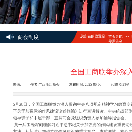
商会制度
您所在的位置是：
首页导航
>>
导报告会
全国工商联举办深
来源:
|
作者:
广西浙江商会
|
发布时间:
2025-06-06
|
3080
次浏览
5月28日，全国工商联举办深入贯彻中央八项规定精神学习教育
平关于加强党的作风建设论述摘编》进行宣讲解读。中央统战部
领导班子和中层干部、直属商会党组织负责人参加辅导报告会。
黄一兵围绕深刻理解习近平总书记关于加强党的作风建设重要论
方法，从新时代加强党的作风建设的重大意义、本质属性、核心