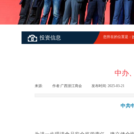
投资信息
您所在的位置是：
中办
来源:
|
作者:
广西浙江商会
|
发布时间:
2025-03-21
|
中共