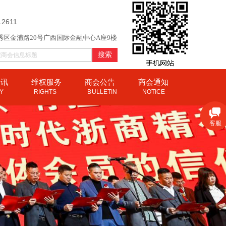
12611
秀区金浦路20号广西国际金融中心A座9楼
搜索
资讯
维权服务
商会公告
商会通知
CY
RIGHTS
B
ULLETIN
NOTICE
客服