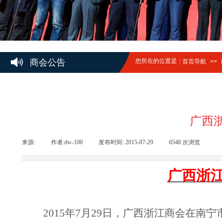
商会公告
您所在的位置是：
首页导航
>>
广西
来源:
|
作者:
dw-100
|
发布时间:
2015-07-29
|
6548
次浏览
|
广西浙
2015
年
7
月
29
日，广西浙江商会在南宁