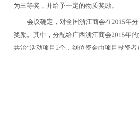
为三等奖，并给予一定的物质奖励。
会议确定，对全国浙江商会在
2015
年分
奖励。其中，分配给广西浙江商会
2015
年的
共治”活动项目
2
个，到位资金由项目投资者
根据浙江省委、省政府的上述要求，经
回归”项目，并将项目落实情况在年底前告
七、关于资本回归的问题。今年浙江省
亿元的浙商成长基金，主要用于国有资产证
等。分配给我商会
5000
万元浙江成长基金指
星集团进行对接，代表广西浙江商会落实了